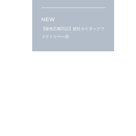
NEW
【徒然広報日記】総社カイタックフ
ァクトリーへ④