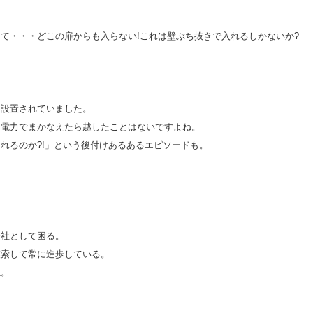
て・・・どこの扉からも入らない!これは壁ぶち抜きで入れるしかないか?
く設置されていました。
た電力でまかなえたら越したことはないですよね。
れるのか?!」という後付けあるあるエピソードも。
会社として困る。
模索して常に進歩している。
ね。